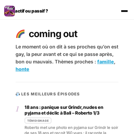
Aller
au
actif ou passif ?
contenu
coming out
Le moment où on dit à ses proches qu’on est
gay, la peur avant et ce qui se passe après,
bon ou mauvais. Thèmes proches :
famille
,
honte
LES MEILLEURS ÉPISODES
1
18 ans : panique sur Grindr, nudes en
pyjama et déclic à Bali – Roberto 1/3
TÉMOIGNAGE
Roberto met une photo en pyjama sur Grindr le soir
de ses 18 ans et reçoit 160 vues : il raconte la