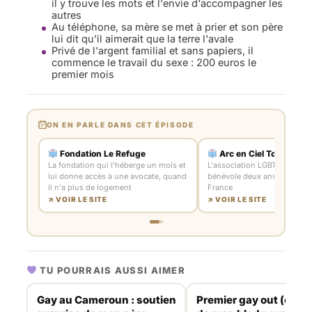
il y trouve les mots et l'envie d'accompagner les
autres
Au téléphone, sa mère se met à prier et son père
lui dit qu'il aimerait que la terre l'avale
Privé de l'argent familial et sans papiers, il
commence le travail du sexe : 200 euros le
premier mois
ON EN PARLE DANS CET ÉPISODE
Fondation Le Refuge
Arc en Ciel Toulouse
La fondation qui l'héberge un mois et
L'association LGBT où Élyas 
lui donne accès à une avocate, quand
bénévole deux ans en arriva
il n'a plus de logement
France
↗ VOIR LE SITE
↗ VOIR LE SITE
TU POURRAIS AUSSI AIMER
Gay au Cameroun : soutien
Premier gay out (et mar