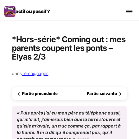
Aller
au
actif ou passif ?
contenu
*Hors-série* Coming out : mes
parents coupent les ponts –
Élyas 2/3
dans
Témoignages
←
→
Partie précédente
Partie suivante
«
Puis après j’ai eu mon père au téléphone aussi,
qui m’a dit, j’aimerais bien que la terre s’ouvre et
qu’elle m’avale, un truc comme ça, par rapport à
la honte. Il m’a dit qu’il comprenait pas, qu’il
pourrait pas comprendre.
»