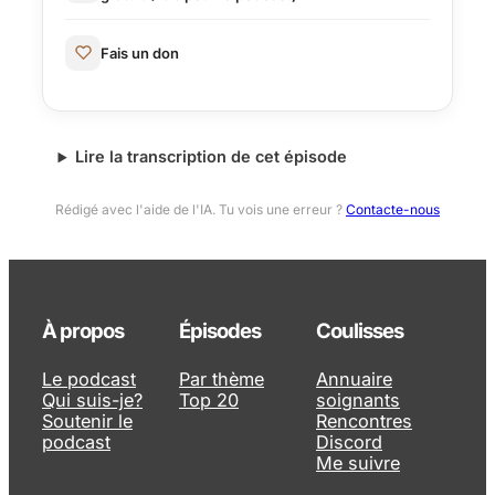
Fais un don
Lire la transcription de cet épisode
Rédigé avec l'aide de l'IA. Tu vois une erreur ?
Contacte-nous
À propos
Épisodes
Coulisses
Le podcast
Par thème
Annuaire
Qui suis-je?
Top 20
soignants
Soutenir le
Rencontres
podcast
Discord
Me suivre