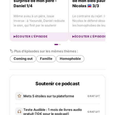
surprise de mon père -
de mon bled paumé -
Daniel 1/4
Nicolas
3/3
Même aveu à un père, issue
Le contraire du rejet : le père
inverse : à Yaoundé, Daniel redoute
Nicolas le défend désormais 
le sien, qui finit par le soutenir
les homophobes de leur villa
ÉCOUTER L’ÉPISODE
ÉCOUTER L’ÉPISODE
🏷 Plus d’épisodes sur les mêmes thèmes :
Coming out
Famille
Homophobie
Soutenir ce podcast
Mets 5 étoiles sur ta plateforme
GRATUIT
Teste Audible : 1 mois de livres audio
GRATUIT
gratuit (10€ pour le podcast)