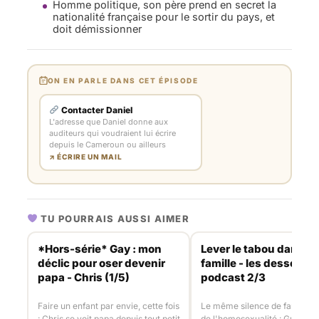
Homme politique, son père prend en secret la
nationalité française pour le sortir du pays, et
doit démissionner
ON EN PARLE DANS CET ÉPISODE
Contacter Daniel
L'adresse que Daniel donne aux
auditeurs qui voudraient lui écrire
depuis le Cameroun ou ailleurs
↗ ÉCRIRE UN MAIL
TU POURRAIS AUSSI AIMER
*Hors-série* Gay : mon
Lever le tabou dans m
déclic pour oser devenir
famille - les dessous 
papa - Chris (1/5)
podcast 2/3
Faire un enfant par envie, cette fois
Le même silence de famille a
: Chris se voit papa depuis tout petit
de l'homosexualité : Guillaum