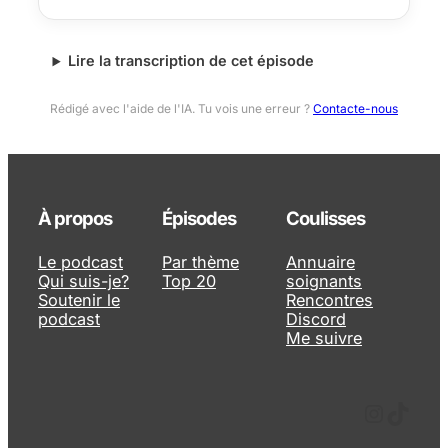
Lire la transcription de cet épisode
Rédigé avec l'aide de l'IA. Tu vois une erreur ?
Contacte-nous
À propos
Épisodes
Coulisses
Le podcast
Par thème
Annuaire
Qui suis-je?
Top 20
soignants
Soutenir le
Rencontres
podcast
Discord
Me suivre
Instagram
TikTok