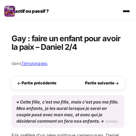
Aller
au
actif ou passif ?
contenu
Gay : faire un enfant pour avoir
la paix – Daniel 2/4
dans
Témoignages
←
→
Partie précédente
Partie suivante
«
Cette fille, c’est ma fille, mais c’est pas ma fille.
Mes enfants, je les aurai lorsque je serai en
couple posé avec mon mec, et avec qui je
déciderai comment on fera nos enfants.
»
DANIEL
Fils préféré d’un père politique camerounais, Daniel