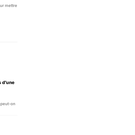
ur mettre
s d’une
: peut-on