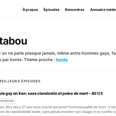
À propos
Épisodes
Rencontres
Annuaire méde
tabou
 on ne parle presque jamais, même entre hommes gays, fa
u par honte. Thème proche :
honte
MEILLEURS ÉPISODES
ie gay en Iran: sexe clandestin et peine de mort – Ali 1/3
MOIGNAGE
ran, Ali a vécu 27 ans sous une loi qui punit l'homosexualité de mort : il ra
es de clandestinité totale, sans jamais montrer son visage ni se confier à