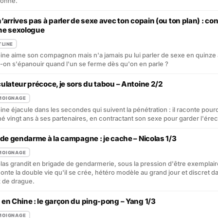
sonne.
’arrives pas à parler de sexe avec ton copain (ou ton plan) : con
ne sexologue
TLINE
ine aime son compagnon mais n'a jamais pu lui parler de sexe en quinze 
-on s'épanouir quand l'un se ferme dès qu'on en parle ?
culateur précoce, je sors du tabou – Antoine 2/2
MOIGNAGE
ine éjacule dans les secondes qui suivent la pénétration : il raconte pourqu
é vingt ans à ses partenaires, en contractant son sexe pour garder l'érec
s de gendarme à la campagne : je cache – Nicolas 1/3
MOIGNAGE
las grandit en brigade de gendarmerie, sous la pression d'être exemplaire e
aconte la double vie qu'il se crée, hétéro modèle au grand jour et discret d
x de drague.
 en Chine : le garçon du ping-pong – Yang 1/3
MOIGNAGE