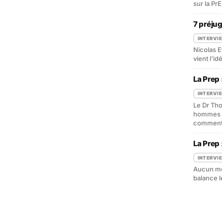
sur la Pr
7 préjug
INTERVI
Nicolas E
vient l'i
La Prep
INTERVI
Le Dr Th
hommes pe
comment e
La Prep
INTERVI
Aucun mé
balance l