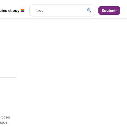
cins et psy
Soutenir
it des
lique