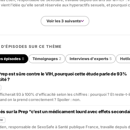
 vient l'idée qu'elle serait réservée aux hyperactifs sexuels, et pourquoi c
Voir les 3 suivants
 D’ÉPISODES SUR CE THÈME
es épisodes
8
Témoignages
2
Interviews d'experts
5
Hotli
 Prep est sûre contre le VIH, pourquoi cette étude parle de 93%
cité ?
ficherait 93 à 100% d'efficacité selon les chiffres : pourquoi ? Et reste-t-i
and on la prend correctement ? Spoiler : non.
gés sur la Prep “c’est un médicament lourd avec effets seconda
EW
tien, responsable de SexoSafe à Santé publique France, travaille depuis d