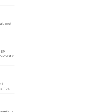
ald met
rEP,
oi c'est «
 il
 sympa.
”
l explique