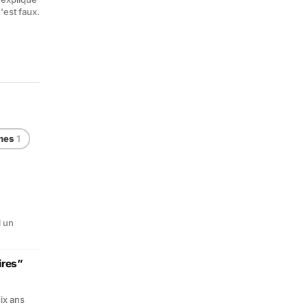
'est faux.
nes
1
l un
ires”
ix ans