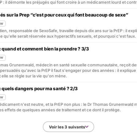
EP : il démonte les préjugés qui font croire à un médicament lourd et contr
és sur la Prep “c’est pour ceux qui font beaucoup de sexe”
EW
tien, responsable de SexoSafe, travaille depuis dix ans sur la PrEP : il exp
dée qu'elle serait réservée aux hyperactifs sexuels, et pourquoi c'est faux.
 : quand et comment bien la prendre ? 3/3
EW
omas Grunemwald, médecin en santé sexuelle communautaire, reçoit de
rsuadés qu'avec la PrEP il faut s'engager pour des années : il explique
lle se règle sur la vie qu'on mène.
 : quels dangers pour ma santé ? 2/3
EW
dicament n'est neutre, et la PrEP non plus : le Dr Thomas Grunemwald 
es effets de quelques années de traitement et ce dont il protège.
Voir les 3 suivants