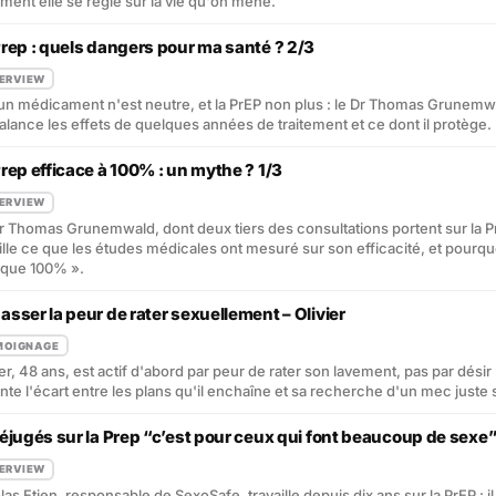
ent elle se règle sur la vie qu'on mène.
Prep : quels dangers pour ma santé ? 2/3
TERVIEW
n médicament n'est neutre, et la PrEP non plus : le Dr Thomas Grunemw
alance les effets de quelques années de traitement et ce dont il protège.
Prep efficace à 100% : un mythe ? 1/3
TERVIEW
r Thomas Grunemwald, dont deux tiers des consultations portent sur la P
ille ce que les études médicales ont mesuré sur son efficacité, et pourqu
que 100% ».
asser la peur de rater sexuellement – Olivier
MOIGNAGE
ier, 48 ans, est actif d'abord par peur de rater son lavement, pas par désir :
nte l'écart entre les plans qu'il enchaîne et sa recherche d'un mec juste
réjugés sur la Prep “c’est pour ceux qui font beaucoup de sexe
TERVIEW
las Etien, responsable de SexoSafe, travaille depuis dix ans sur la PrEP : i