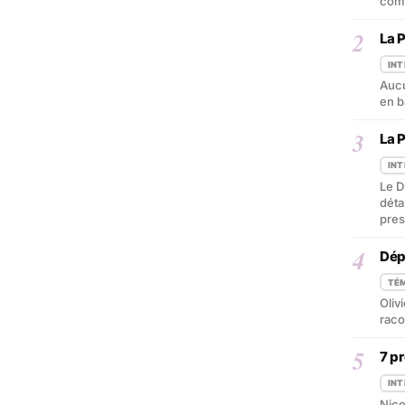
comm
2
La 
IN
Aucu
en b
3
La 
IN
Le D
déta
pres
4
Dép
TÉ
Oliv
raco
5
7 p
IN
Nico