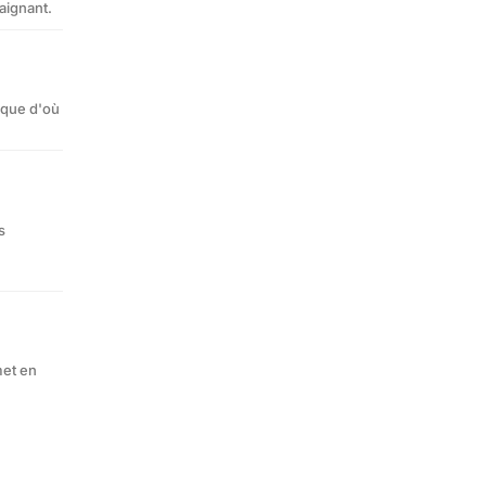
aignant.
lique d'où
s
met en