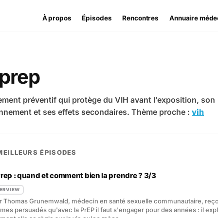
À propos
Épisodes
Rencontres
Annuaire méde
prep
tement préventif qui protège du VIH avant l’exposition, son
nnement et ses effets secondaires. Thème proche :
vih
MEILLEURS ÉPISODES
Prep : quand et comment bien la prendre ? 3/3
TERVIEW
r Thomas Grunemwald, médecin en santé sexuelle communautaire, reço
es persuadés qu'avec la PrEP il faut s'engager pour des années : il exp