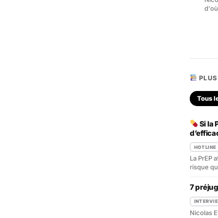
d'où
PLUS
Tous l
Si la
d’effica
HOTLINE
La PrEP af
risque qu
7 préju
INTERVI
Nicolas E