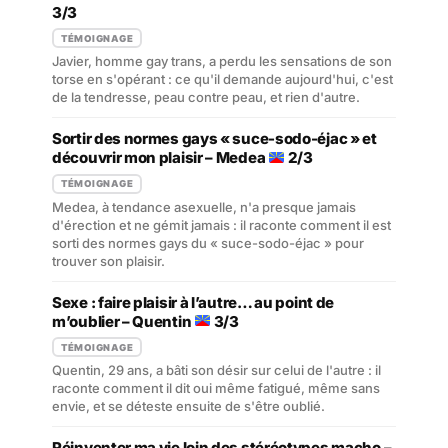
3/3
TÉMOIGNAGE
Javier, homme gay trans, a perdu les sensations de son
torse en s'opérant : ce qu'il demande aujourd'hui, c'est
de la tendresse, peau contre peau, et rien d'autre.
Sortir des normes gays « suce-sodo-éjac » et
découvrir mon plaisir – Medea
2/3
TÉMOIGNAGE
Medea, à tendance asexuelle, n'a presque jamais
d'érection et ne gémit jamais : il raconte comment il est
sorti des normes gays du « suce-sodo-éjac » pour
trouver son plaisir.
Sexe : faire plaisir à l’autre… au point de
m’oublier – Quentin
3/3
TÉMOIGNAGE
Quentin, 29 ans, a bâti son désir sur celui de l'autre : il
raconte comment il dit oui même fatigué, même sans
envie, et se déteste ensuite de s'être oublié.
Réinventer ma vie loin des stéréotypes macho –