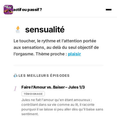
Aller
au
actif ou passif ?
contenu
sensualité
Le toucher, le rythme et l’attention portée
aux sensations, au delà du seul objectif de
l’orgasme. Thème proche :
plaisir
LES MEILLEURS ÉPISODES
1
Faire l’Amour vs. Baiser – Jules 1/3
TÉMOIGNAGE
Jules ne fait l'amour qu'en étant amoureux :
contrôlant dans sa vie comme au lit, il raconte
pourquoi il se laisse si peu aller dès qu'il baise sans
sentiment.