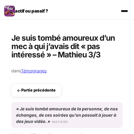
Aller
au
actif ou passif ?
contenu
Je suis tombé amoureux d’un
mec à qui j’avais dit « pas
intéressé » – Mathieu 3/3
dans
Témoignages
←
Partie précédente
«
Je suis tombé amoureux de la personne, de nos
échanges, de ces soirées qu’on passait à jouer à
des jeux vidéo.
»
MATHIEU