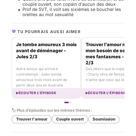
couple ouvert, son copain d'aucun des deux
Prof de SVT, il voit ses sixièmes se boucher les
oreilles au mot sexualité
TU POURRAIS AUSSI AIMER
Je tombe amoureux 3 mois
Trouver l'amour malgr
avant de déménager -
mon besoin de solitud
Jules 2/3
mes fantasmes - Char
2/3
Autre amour qui arrive à
Des désirs que le copain ne s
contretemps : Jules tombe
: Charly rêve de fantasmes du
amoureux trois mois avant de
n'aime que ceux qui le respe
partir deux ans en Australie
ÉCOUTER L’ÉPISODE
ÉCOUTER L’ÉPISODE
🏷 Plus d’épisodes sur les mêmes thèmes :
Trouver l'amour
Couple ouvert
Soumission