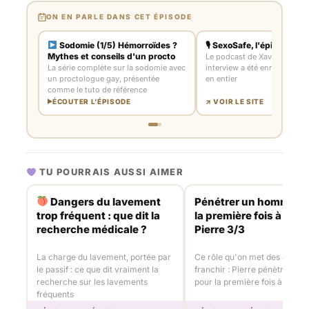
ON EN PARLE DANS CET ÉPISODE
Sodomie (1/5) Hémorroïdes ?
🎙 SexoSafe, l'épisode co
Mythes et conseils d'un procto
Le podcast de Xavier Héraud
La série complète sur la sodomie avec
interview a été enregistrée, 
un proctologue gay, présentée
en entier
comme le tuto de référence
ÉCOUTER L’ÉPISODE
↗ VOIR LE SITE
TU POURRAIS AUSSI AIMER
Dangers du lavement
Pénétrer un homme p
trop fréquent : que dit la
la première fois à 35 a
recherche médicale ?
Pierre 3/3
La charge du lavement, portée par
Ce rôle qu'on met des années
le passif : ce que dit vraiment la
franchir : Pierre pénètre un
recherche sur les lavements
pour la première fois à 35 an
fréquents