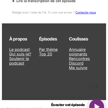
Lire la transcription de cet épisode
Rédigé avec l'aide de l'IA. Tu vois une erreur ?
Contacte-nous
À propos
Épisodes
Coulisses
Le podcast
Par thème
Annuaire
Qui suis-je?
Top 20
soignants
Soutenir le
Rencontres
podcast
Discord
Me suivre
Instagram
TikTok
Écouter cet épisode