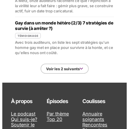
À Metz, onze auditeurs racontent ce que l'injonction à
la virilité leur a fait faire : gémir plus grave, se construire
actif, fuir un date trop caricatural.
Gay dans un monde hétéro (2/3) 7 stratégies de
survie (à arrêter ?)
TÉMOIGNAGE
Avec trois auditeurs, on liste les sept stratégies qu'un
homme gay met en place pour survivre à la honte, et ce
qu'elles nous ont coûté.
Voir les 2 suivants
À propos
Épisodes
Coulisses
Le podcast
Par thème
Annuaire
Qui suis-je?
Top 20
soignants
Soutenir le
Rencontres