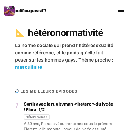
Aller
au
actif ou passif ?
contenu
hétéronormativité
La norme sociale qui prend l’hétérosexualité
comme référence, et le poids qu’elle fait
peser sur les hommes gays. Thème proche :
masculinité
LES MEILLEURS ÉPISODES
1
Sortir avec le rugbyman « hétéro » du lycée
! Floræ 1/2
TÉMOIGNAGE
À 39 ans, Floræ a vécu trente ans sous le prénom
Florent : elle raconte l'amour de lycée assumé