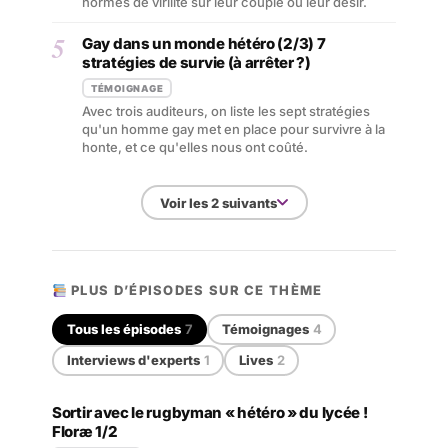
normes de virilité sur leur couple ou leur désir.
5
Gay dans un monde hétéro (2/3) 7
stratégies de survie (à arrêter ?)
TÉMOIGNAGE
Avec trois auditeurs, on liste les sept stratégies
qu'un homme gay met en place pour survivre à la
honte, et ce qu'elles nous ont coûté.
Voir les 2 suivants
PLUS D’ÉPISODES SUR CE THÈME
Tous les épisodes
7
Témoignages
4
Interviews d'experts
1
Lives
2
Sortir avec le rugbyman « hétéro » du lycée !
Floræ 1/2