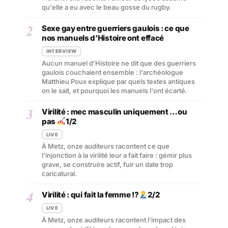
qu'elle a eu avec le beau gosse du rugby.
2
Sexe gay entre guerriers gaulois : ce que
nos manuels d’Histoire ont effacé
INTERVIEW
Aucun manuel d'Histoire ne dit que des guerriers
gaulois couchaient ensemble : l'archéologue
Matthieu Poux explique par quels textes antiques
on le sait, et pourquoi les manuels l'ont écarté.
3
Virilité : mec masculin uniquement …ou
pas
1/2
LIVE
À Metz, onze auditeurs racontent ce que
l'injonction à la virilité leur a fait faire : gémir plus
grave, se construire actif, fuir un date trop
caricatural.
4
Virilité : qui fait la femme !?
2/2
LIVE
À Metz, onze auditeurs racontent l'impact des