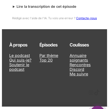
Lire la transcription de cet épisode
Rédigé avec l'aide de l'IA. Tu vois une erreur ?
Contacte-nous
À propos
Épisodes
Coulisses
Le podcast
Par thème
Annuaire
Qui suis-je?
Top 20
soignants
Soutenir le
Rencontres
podcast
Discord
Me suivre
Instagram
TikTok