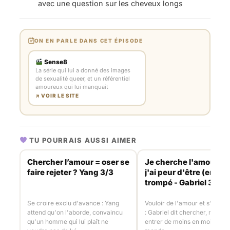
avec une question sur les cheveux longs
ON EN PARLE DANS CET ÉPISODE
Sense8
La série qui lui a donné des images
de sexualité queer, et un référentiel
amoureux qui lui manquait
↗ VOIR LE SITE
TU POURRAIS AUSSI AIMER
Chercher l’amour = oser se
Je cherche l'amour ma
faire rejeter ? Yang 3/3
j'ai peur d'être (encor
trompé - Gabriel 3/3
Se croire exclu d'avance : Yang
Vouloir de l'amour et s'en pr
attend qu'on l'aborde, convaincu
: Gabriel dit chercher, mais la
qu'un homme qui lui plaît ne
entrer de moins en moins de