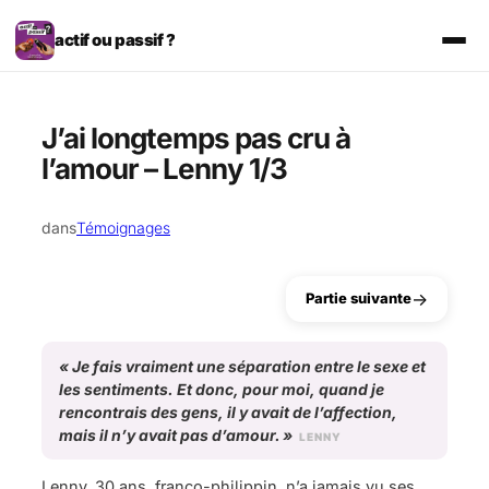
Aller
au
actif ou passif ?
contenu
J’ai longtemps pas cru à
l’amour – Lenny 1/3
dans
Témoignages
→
Partie suivante
«
Je fais vraiment une séparation entre le sexe et
les sentiments. Et donc, pour moi, quand je
rencontrais des gens, il y avait de l’affection,
mais il n’y avait pas d’amour.
»
LENNY
Lenny, 30 ans, franco-philippin, n’a jamais vu ses