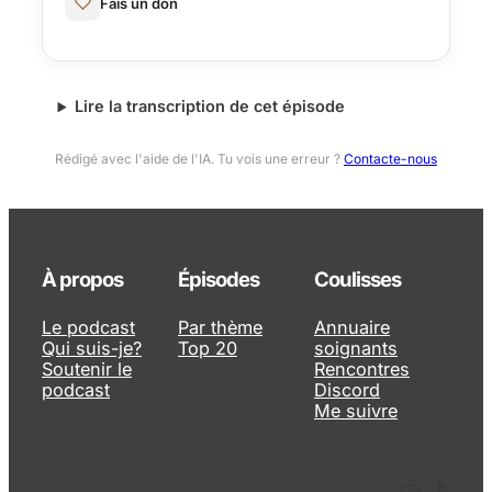
Fais un don
Lire la transcription de cet épisode
Rédigé avec l'aide de l'IA. Tu vois une erreur ?
Contacte-nous
À propos
Épisodes
Coulisses
Le podcast
Par thème
Annuaire
Qui suis-je?
Top 20
soignants
Soutenir le
Rencontres
podcast
Discord
Me suivre