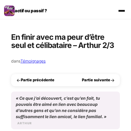
Aller
au
actif ou passif ?
contenu
En finir avec ma peur d’être
seul et célibataire – Arthur 2/3
dans
Témoignages
←
→
Partie précédente
Partie suivante
«
Ce que j’ai découvert, c’est qu’en fait, tu
pouvais être aimé en lien avec beaucoup
d’autres gens et qu’on ne considère pas
suffisamment le lien amical, le lien familial.
»
ARTHUR