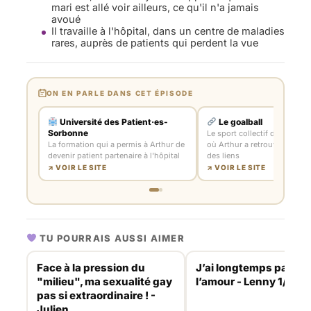
mari est allé voir ailleurs, ce qu'il n'a jamais
avoué
Il travaille à l'hôpital, dans un centre de maladies
rares, auprès de patients qui perdent la vue
ON EN PARLE DANS CET ÉPISODE
Université des Patient·es-
Le goalball
Sorbonne
Le sport collectif de déficien
La formation qui a permis à Arthur de
où Arthur a retrouvé une équ
devenir patient partenaire à l'hôpital
des liens
↗ VOIR LE SITE
↗ VOIR LE SITE
TU POURRAIS AUSSI AIMER
Face à la pression du
J’ai longtemps pas cru
"milieu", ma sexualité gay
l’amour - Lenny 1/3
pas si extraordinaire ! -
Julien