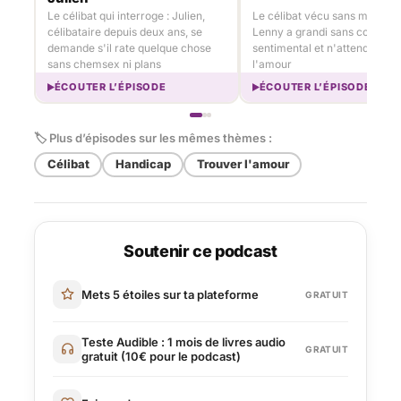
Le célibat qui interroge : Julien,
Le célibat vécu sans manque 
célibataire depuis deux ans, se
Lenny a grandi sans code
demande s'il rate quelque chose
sentimental et n'attendait rie
sans chemsex ni plans
l'amour
ÉCOUTER L’ÉPISODE
ÉCOUTER L’ÉPISODE
🏷 Plus d’épisodes sur les mêmes thèmes :
Célibat
Handicap
Trouver l'amour
Soutenir ce podcast
Mets 5 étoiles sur ta plateforme
GRATUIT
Teste Audible : 1 mois de livres audio
GRATUIT
gratuit (10€ pour le podcast)