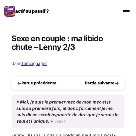
Aller
au
actif ou passif ?
contenu
Sexe en couple : ma libido
chute – Lenny 2/3
dans
Témoignages
←
→
Partie précédente
Partie suivante
«
Moi, je suis le premier mec de mon mec et je
suis sa première fois, et donc forcément je me
suis dit ce serait hypocrite de dire que je serais le
seul et l’unique.
»
LENNY
Lenny, 30 ans, a pris du poids en neuf mois post-