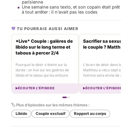
parisienne
Une semaine sans texto, et son copain était prêt
à tout arrêter : il n'avait pas les codes
TU POURRAIS AUSSI AIMER
*Live* Couple : galères de
Sacrifier sa sexualité 
libido sur le long terme et
le couple ? Matthieu 1
tabous à percer 2/4
Pourquoi le désir s'éteint sur la
L'écart de désir dans le coupl
durée : un live sur les galères de
Matthieu a vécu sept ans ave
libido et le tabou qui les entoure
homme sans envie de sexe
ÉCOUTER L’ÉPISODE
ÉCOUTER L’ÉPISODE
🏷 Plus d’épisodes sur les mêmes thèmes :
Libido
Couple exclusif
Rapport au corps