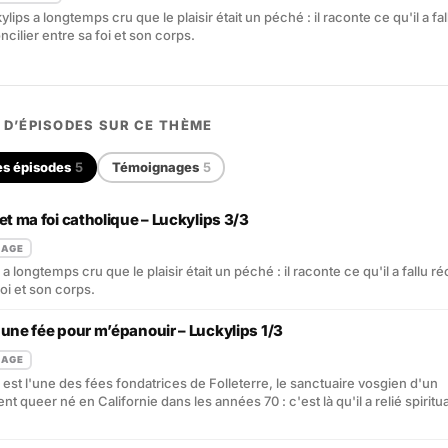
ylips a longtemps cru que le plaisir était un péché : il raconte ce qu'il a fal
ncilier entre sa foi et son corps.
 D’ÉPISODES SUR CE THÈME
es épisodes
5
Témoignages
5
et ma foi catholique – Luckylips 3/3
NAGE
a longtemps cru que le plaisir était un péché : il raconte ce qu'il a fallu ré
foi et son corps.
 une fée pour m’épanouir – Luckylips 1/3
NAGE
 est l'une des fées fondatrices de Folleterre, le sanctuaire vosgien d'un
 queer né en Californie dans les années 70 : c'est là qu'il a relié spiritual
.