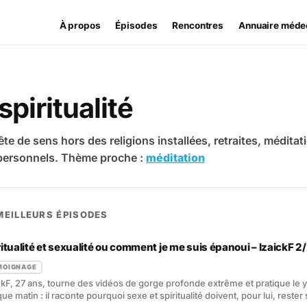
À propos
Épisodes
Rencontres
Annuaire méde
spiritualité
te de sens hors des religions installées, retraites, méditat
 personnels. Thème proche :
méditation
MEILLEURS ÉPISODES
ritualité et sexualité ou comment je me suis épanoui – IzaickF 2
MOIGNAGE
ckF, 27 ans, tourne des vidéos de gorge profonde extrême et pratique le 
ue matin : il raconte pourquoi sexe et spiritualité doivent, pour lui, rester