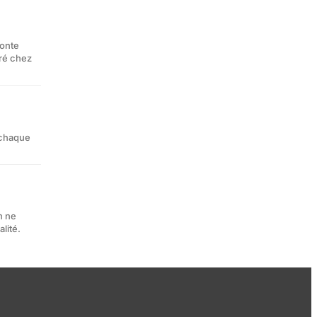
conte
tré chez
 chaque
n ne
lité.