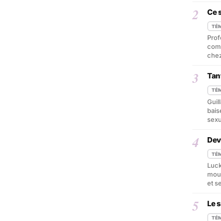
2
Ce 
TÉ
Prof
comm
chez
3
Tan
TÉ
Guil
bais
sexu
4
Dev
TÉ
Luck
mouv
et s
5
Le s
TÉ