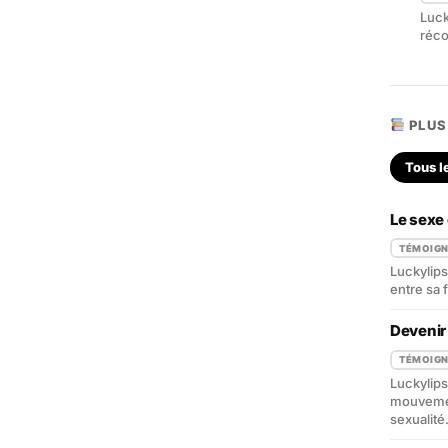
Luck
réco
PLUS
Tous l
Le sexe 
TÉMOIG
Luckylips 
entre sa 
Devenir
TÉMOIG
Luckylips
mouvement
sexualité