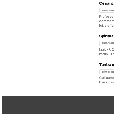
Ce sanc
TÉMOIG
Professeu
comment u
lui, s'eff
Spiritua
TÉMOIG
IzaickF, 
matin : il
Tantra e
TÉMOIG
Guillaume
baise pas