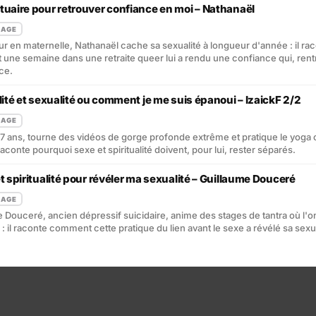
tuaire pour retrouver confiance en moi – Nathanaël
NAGE
r en maternelle, Nathanaël cache sa sexualité à longueur d'année : il ra
ne semaine dans une retraite queer lui a rendu une confiance qui, ren
ace.
lité et sexualité ou comment je me suis épanoui – IzaickF 2/2
NAGE
27 ans, tourne des vidéos de gorge profonde extrême et pratique le yoga
 raconte pourquoi sexe et spiritualité doivent, pour lui, rester séparés.
t spiritualité pour révéler ma sexualité – Guillaume Douceré
NAGE
 Douceré, ancien dépressif suicidaire, anime des stages de tantra où l'o
 : il raconte comment cette pratique du lien avant le sexe a révélé sa sexua