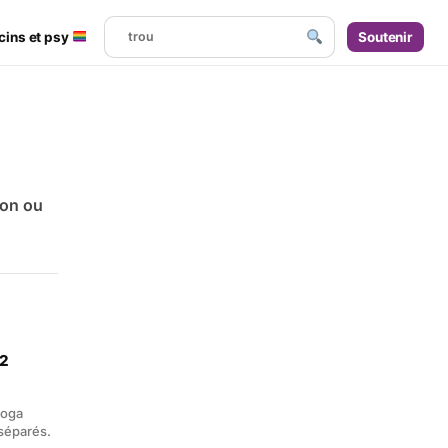
cins et psy
Soutenir
ion ou
/2
yoga
 séparés.