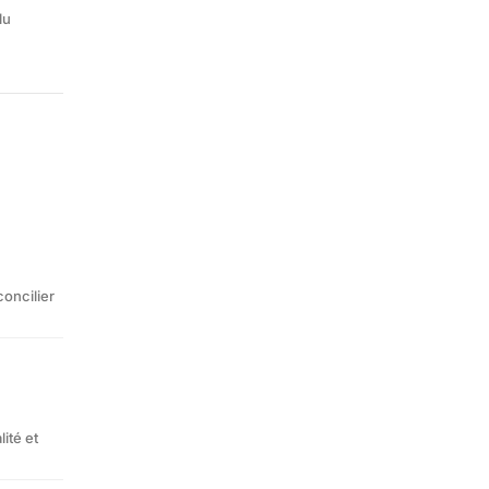
lu
concilier
ité et