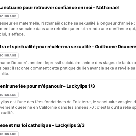
sanctuaire pour retrouver confiance en moi – Nathanaël
MOIGNAGE
esseur en maternelle, Nathanaël cache sa sexualité à longueur d'année : 
ent une semaine dans une retraite queer lui a rendu une confiance qui,
 lui, s'efface.
tra et spiritualité pour révéler ma sexualité – Guillaume Doucer
MOIGNAGE
laume Douceré, ancien dépressif suicidaire, anime des stages de tantra o
e pas : il raconte comment cette pratique du lien avant le sexe a révélé sa
alité.
enir une fée pour m’épanouir – Luckylips 1/3
MOIGNAGE
ylips est l'une des fées fondatrices de Folleterre, le sanctuaire vosgien 
ement queer né en Californie dans les années 70 : c'est là qu'il a relié spi
exualité.
exe et ma foi catholique – Luckylips 3/3
MOIGNAGE