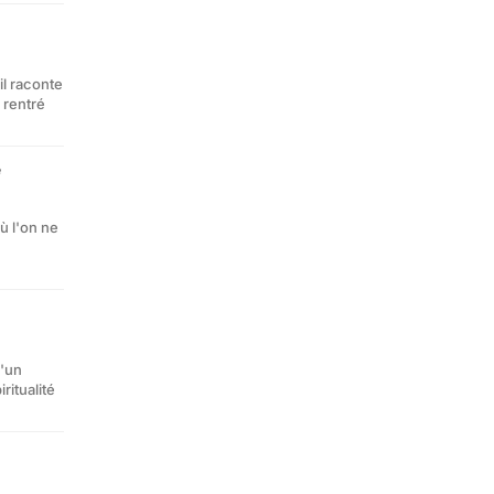
il raconte
 rentré
é
ù l'on ne
d'un
ritualité