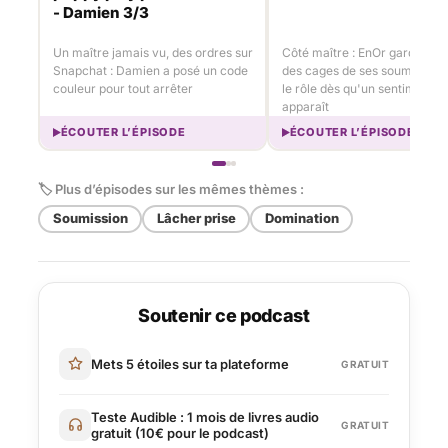
- Damien 3/3
Un maître jamais vu, des ordres sur
Côté maître : EnOr garde les 
Snapchat : Damien a posé un code
des cages de ses soumis et r
couleur pour tout arrêter
le rôle dès qu'un sentiment
apparaît
ÉCOUTER L’ÉPISODE
ÉCOUTER L’ÉPISODE
🏷 Plus d’épisodes sur les mêmes thèmes :
Soumission
Lâcher prise
Domination
Soutenir ce podcast
Mets 5 étoiles sur ta plateforme
GRATUIT
Teste Audible : 1 mois de livres audio
GRATUIT
gratuit (10€ pour le podcast)