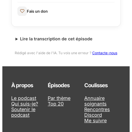
Fais un don
Lire la transcription de cet épisode
Rédigé avec l'aide de l'IA. Tu vois une erreur ?
Contacte-nous
À propos
Épisodes
Coulisses
Le podcast
Par thème
Annuaire
Qui suis-je?
Top 20
soignants
Soutenir le
Rencontres
podcast
Discord
Me suivre