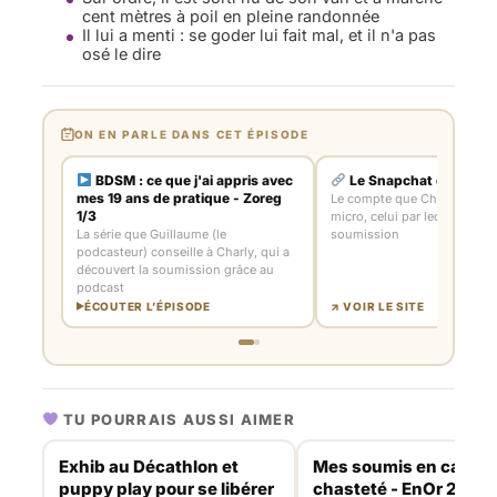
cent mètres à poil en pleine randonnée
Il lui a menti : se goder lui fait mal, et il n'a pas
osé le dire
ON EN PARLE DANS CET ÉPISODE
BDSM : ce que j'ai appris avec
Le Snapchat de Charl
mes 19 ans de pratique - Zoreg
Le compte que Charly donn
1/3
micro, celui par lequel passe
La série que Guillaume (le
soumission
podcasteur) conseille à Charly, qui a
découvert la soumission grâce au
podcast
ÉCOUTER L’ÉPISODE
↗ VOIR LE SITE
TU POURRAIS AUSSI AIMER
Exhib au Décathlon et
Mes soumis en cage d
puppy play pour se libérer
chasteté - EnOr 2/2