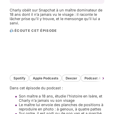
Charly obéit sur Snapchat à un maître dominateur de
18 ans dont il n’a jamais vu le visage : il raconte le
lâcher prise qu’il y trouve, et le mensonge qu’il lui a
servi.
ÉCOUTE CET ÉPISODE
›
Spotify
Apple Podcasts
Deezer
Podcast Addict
Dans cet épisode du podcast :
Son maître a 18 ans, étudie l'histoire en Isère, et
Charly n'a jamais vu son visage
Le maître lui envoie des planches de positions à
reproduire en photo : à genoux, à quatre pattes
Sur ordre, il est sorti nu de son van et a marché