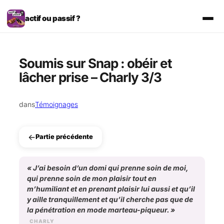
Aller
au
actif ou passif ?
contenu
Soumis sur Snap : obéir et
lâcher prise – Charly 3/3
dans
Témoignages
←
Partie précédente
«
J’ai besoin d’un domi qui prenne soin de moi,
qui prenne soin de mon plaisir tout en
m’humiliant et en prenant plaisir lui aussi et qu’il
y aille tranquillement et qu’il cherche pas que de
la pénétration en mode marteau-piqueur.
»
CHARLY