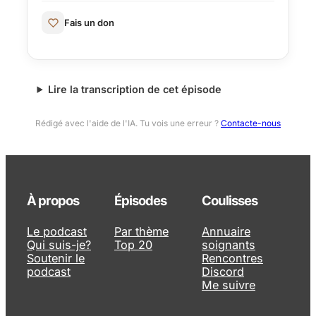
Fais un don
Lire la transcription de cet épisode
Rédigé avec l'aide de l'IA. Tu vois une erreur ?
Contacte-nous
À propos
Épisodes
Coulisses
Le podcast
Par thème
Annuaire
Qui suis-je?
Top 20
soignants
Soutenir le
Rencontres
podcast
Discord
Me suivre