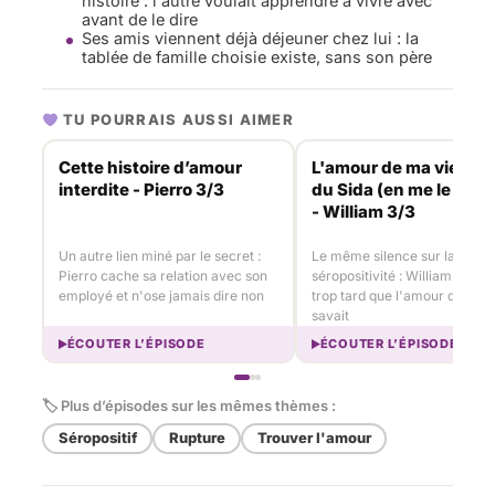
histoire : l'autre voulait apprendre à vivre avec
avant de le dire
Ses amis viennent déjà déjeuner chez lui : la
tablée de famille choisie existe, sans son père
TU POURRAIS AUSSI AIMER
Cette histoire d’amour
L'amour de ma vie meu
interdite - Pierro 3/3
du Sida (en me le cac
- William 3/3
Un autre lien miné par le secret :
Le même silence sur la
Pierro cache sa relation avec son
séropositivité : William appre
employé et n'ose jamais dire non
trop tard que l'amour de sa v
savait
ÉCOUTER L’ÉPISODE
ÉCOUTER L’ÉPISODE
🏷 Plus d’épisodes sur les mêmes thèmes :
Séropositif
Rupture
Trouver l'amour