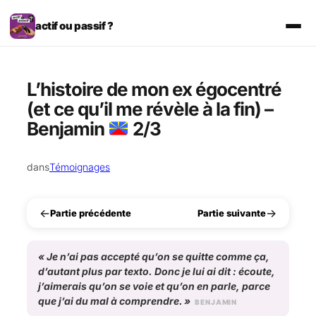
Aller
au
actif ou passif ?
contenu
L’histoire de mon ex égocentré
(et ce qu’il me révèle à la fin) –
Benjamin
2/3
dans
Témoignages
←
→
Partie précédente
Partie suivante
«
Je n’ai pas accepté qu’on se quitte comme ça,
d’autant plus par texto. Donc je lui ai dit : écoute,
j’aimerais qu’on se voie et qu’on en parle, parce
que j’ai du mal à comprendre.
»
BENJAMIN