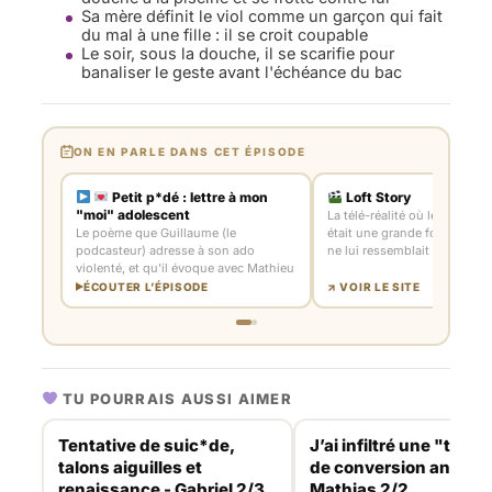
Sa mère définit le viol comme un garçon qui fait
du mal à une fille : il se croit coupable
Le soir, sous la douche, il se scarifie pour
banaliser le geste avant l'échéance du bac
ON EN PARLE DANS CET ÉPISODE
Petit p*dé : lettre à mon
Loft Story
"moi" adolescent
La télé-réalité où le seul gay
Le poème que Guillaume (le
était une grande folle, un m
podcasteur) adresse à son ado
ne lui ressemblait pas
violenté, et qu'il évoque avec Mathieu
ÉCOUTER L’ÉPISODE
↗ VOIR LE SITE
TU POURRAIS AUSSI AIMER
Tentative de suic*de,
J’ai infiltré une "théra
talons aiguilles et
de conversion anti-ga
renaissance - Gabriel 2/3
Mathias 2/2