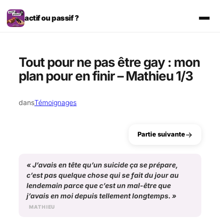
Aller
au
actif ou passif ?
contenu
Tout pour ne pas être gay : mon
plan pour en finir – Mathieu 1/3
dans
Témoignages
→
Partie suivante
«
J’avais en tête qu’un suicide ça se prépare,
c’est pas quelque chose qui se fait du jour au
lendemain parce que c’est un mal-être que
j’avais en moi depuis tellement longtemps.
»
MATHIEU