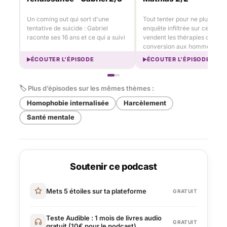
Un coming out qui sort d'une
Tout tenter pour ne plus l'être
tentative de suicide : Gabriel
enquête infiltrée sur ce que
raconte ses 16 ans et ce qui a suivi
vendent les thérapies de
conversion aux hommes croy
ÉCOUTER L’ÉPISODE
ÉCOUTER L’ÉPISODE
🏷 Plus d’épisodes sur les mêmes thèmes :
Homophobie internalisée
Harcèlement
Santé mentale
Soutenir ce podcast
Mets 5 étoiles sur ta plateforme
GRATUIT
Teste Audible : 1 mois de livres audio
GRATUIT
gratuit (10€ pour le podcast)