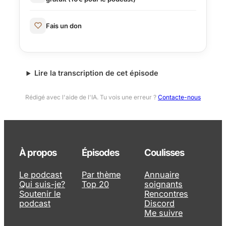
Fais un don
Lire la transcription de cet épisode
Rédigé avec l'aide de l'IA. Tu vois une erreur ?
Contacte-nous
À propos
Épisodes
Coulisses
Le podcast
Par thème
Annuaire
Qui suis-je?
Top 20
soignants
Soutenir le
Rencontres
podcast
Discord
Me suivre