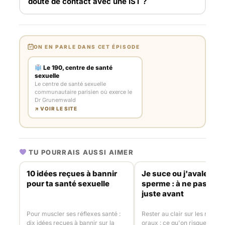
doute de contact avec une IST ?
ON EN PARLE DANS CET ÉPISODE
Le 190, centre de santé
sexuelle
Le centre de santé sexuelle
communautaire parisien où exerce le
Dr Grunemwald
↗ VOIR LE SITE
TU POURRAIS AUSSI AIMER
10 idées reçues à bannir
Je suce ou j'avale du
pour ta santé sexuelle
sperme : à ne pas fair
juste avant
Pour muscler ses réflexes santé :
Rester au clair sur les risques
dix idées reçues à bannir sur la
oraux : ce qu'on risque à ava