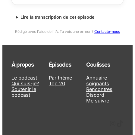
Lire la transcription de cet épisode
Rédigé avec l'aide de l'IA. Tu vois une erreur ?
Contacte-nous
À propos
Épisodes
Coulisses
Le podcast
Par thème
Annuaire
Qui suis-je?
Top 20
soignants
Soutenir le
Rencontres
podcast
Discord
Me suivre
Instagram
TikTok