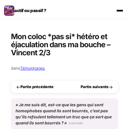
Aller
au
actif ou passif ?
contenu
Mon coloc *pas si* hétéro et
éjaculation dans ma bouche –
Vincent 2/3
dans
Témoignages
←
→
Partie précédente
Partie suivante
«
Je me suis dit, est-ce que les gens qui sont
homophobes quand ils sont bourrés, c’est pas
qu’ils refoulent tellement un truc que ça sort que
quand ils sont bourrés ?
»
VINCENT