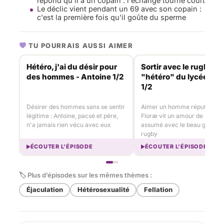
répond qu'il a un copain : l'échange tourne court
Le déclic vient pendant un 69 avec son copain :
c'est la première fois qu'il goûte du sperme
TU POURRAIS AUSSI AIMER
Hétéro, j'ai du désir pour
Sortir avec le rugbym
des hommes - Antoine 1/2
"hétéro" du lycée ! Fl
1/2
Désirer des hommes sans se sentir
Aimer un homme réputé hétér
légitime : Antoine, pacsé et père,
Floræ vit un amour de lycée
n'a jamais rien vécu avec eux
assumé avec le beau gosse d
rugby
ÉCOUTER L’ÉPISODE
ÉCOUTER L’ÉPISODE
🏷 Plus d’épisodes sur les mêmes thèmes :
Éjaculation
Hétérosexualité
Fellation