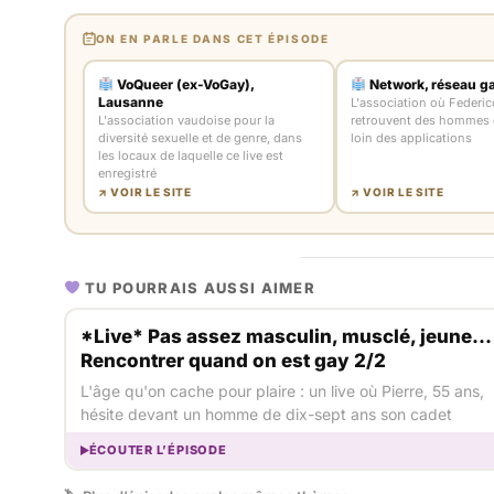
ON EN PARLE DANS CET ÉPISODE
VoQueer (ex-VoGay),
Network, réseau ga
Lausanne
L'association où Federic
L'association vaudoise pour la
retrouvent des hommes d
diversité sexuelle et de genre, dans
loin des applications
les locaux de laquelle ce live est
enregistré
↗ VOIR LE SITE
↗ VOIR LE SITE
TU POURRAIS AUSSI AIMER
*Live* Pas assez masculin, musclé, jeune...
Rencontrer quand on est gay 2/2
L'âge qu'on cache pour plaire : un live où Pierre, 55 ans,
hésite devant un homme de dix-sept ans son cadet
ÉCOUTER L’ÉPISODE