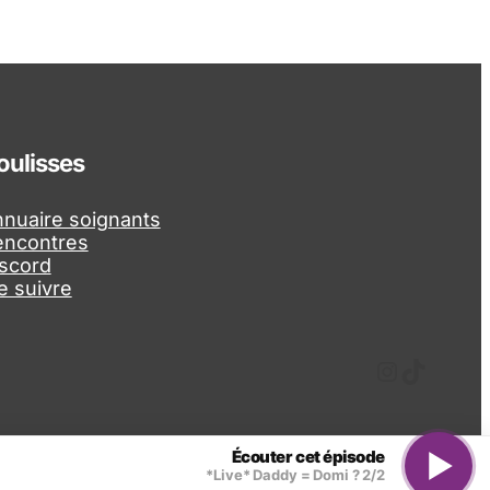
oulisses
nuaire soignants
encontres
scord
 suivre
Instagram
TikTok
Écouter cet épisode
*Live* Daddy = Domi ? 2/2