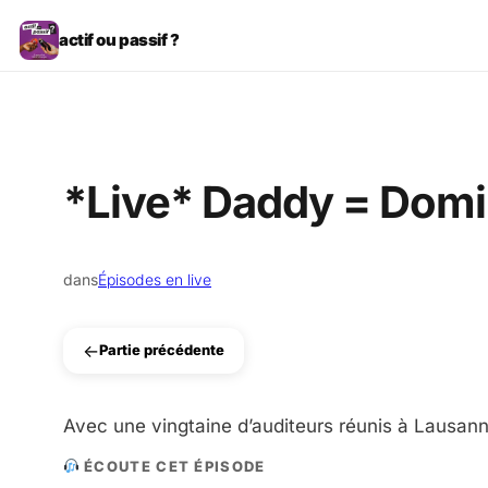
Aller
actif ou passif ?
au
contenu
*Live* Daddy = Domi
dans
Épisodes en live
←
Partie précédente
Avec une vingtaine d’auditeurs réunis à Lausann
ÉCOUTE CET ÉPISODE