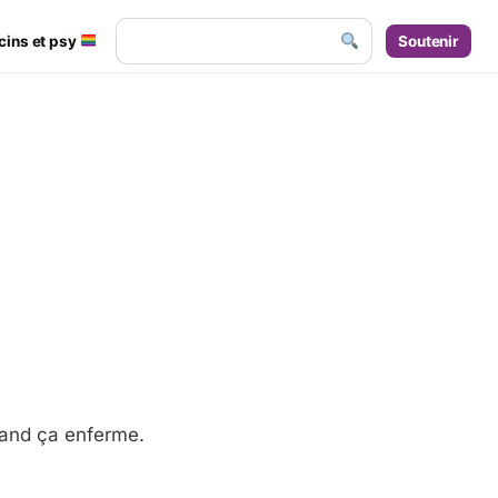
cins et psy
Soutenir
uand ça enferme.