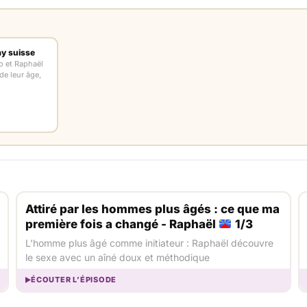
y suisse
o et Raphaël
e leur âge,
Attiré par les hommes plus âgés : ce que ma
première fois a changé - Raphaël
1/3
L'homme plus âgé comme initiateur : Raphaël découvre
le sexe avec un aîné doux et méthodique
ÉCOUTER L’ÉPISODE