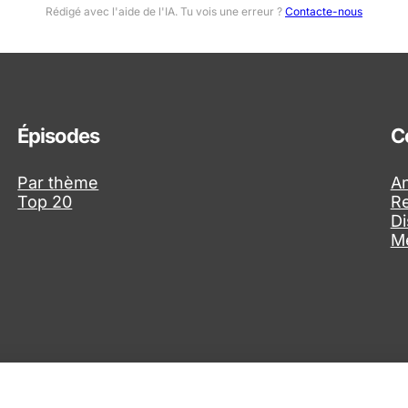
Rédigé avec l'aide de l'IA. Tu vois une erreur ?
Contacte-nous
Épisodes
C
Par thème
An
Top 20
R
Di
Me