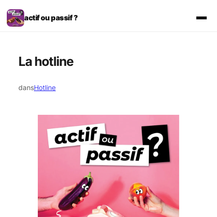
Aller
au
actif ou passif ?
contenu
La hotline
dans
Hotline