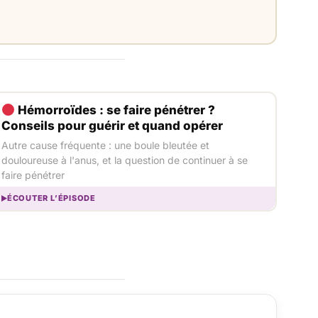
Hémorroïdes : se faire pénétrer ?
Conseils pour guérir et quand opérer
Autre cause fréquente : une boule bleutée et
douloureuse à l'anus, et la question de continuer à se
faire pénétrer
ÉCOUTER L’ÉPISODE