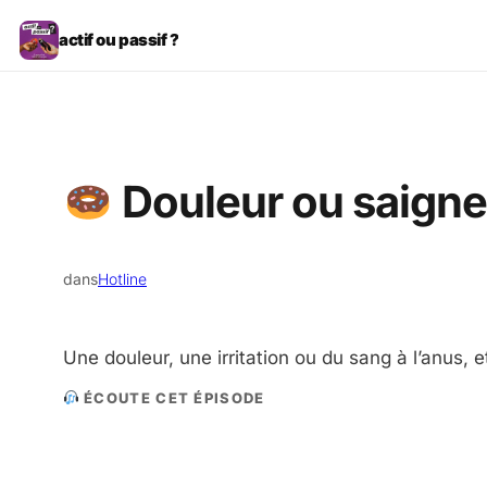
Aller
actif ou passif ?
au
contenu
Douleur ou saignem
dans
Hotline
Une douleur, une irritation ou du sang à l’anus,
ÉCOUTE CET ÉPISODE