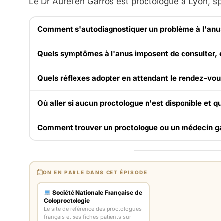
Le Dr Aurélien Garros est proctologue à Lyon, sp
Comment s'autodiagnostiquer un problème à l'anus
Quels symptômes à l'anus imposent de consulter, 
Quels réflexes adopter en attendant le rendez-vou
Où aller si aucun proctologue n'est disponible et q
Comment trouver un proctologue ou un médecin ga
ON EN PARLE DANS CET ÉPISODE
Société Nationale Française de
Coloproctologie
Le site de référence des proctologues
français et ses fiches patients sur